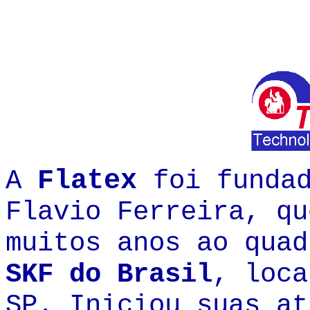
A
Flatex
foi fundad
Flavio Ferreira, qu
muitos anos ao quad
SKF do
Brasil
, loca
SP. Iniciou suas a